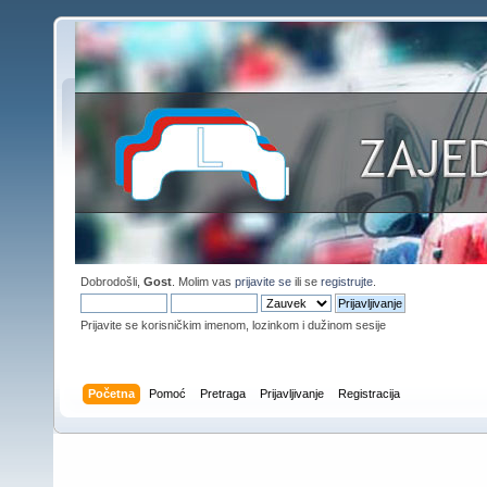
Dobrodošli,
Gost
. Molim vas
prijavite se
ili se
registrujte
.
Prijavite se korisničkim imenom, lozinkom i dužinom sesije
Početna
Pomoć
Pretraga
Prijavljivanje
Registracija