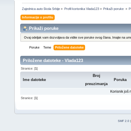
Zajednica auto škola Srbije
»
Profil korisnika Vlada123
»
Prikaži poruke 
»
P
Informacije o profilu
Prikaži poruke
Ovaj odeljak vam dozvoljava da vidite sve poruke ovog člana. Imajte na umu
Poruke
Teme
Priložene datoteke
Priložene datoteke - Vlada123
Stranice: [
1
]
Broj
Ime datoteke
Poruka
preuzimanja
Korisnik još 
Stranice: [
1
]
SMF 2.0