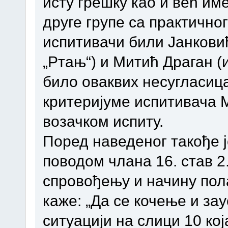
исту грешку као и већ им
друге групе са практичног
испитивачи били Јанкови
„Ртањ“) и Митић Драган (
било оваквих несугласица
критеријуме испитивача
возачком испиту.
Поред наведеног такође 
поводом члана 16. став 2
спровођењу и начину пола
каже: „Да се кочење и з
ситуацији на слици 10 кој