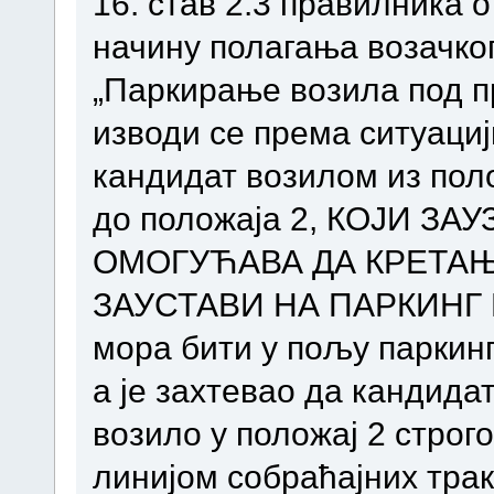
16. став 2.3 правилника 
начину полагања возачког
„Паркирање возила под п
изводи се према ситуацији 
кандидат возилом из пол
до положаја 2, КОЈИ З
ОМОГУЋАВА ДА КРЕТАЊ
ЗАУСТАВИ НА ПАРКИНГ М
мора бити у пољу паркин
а је захтевао да кандид
возило у положај 2 строг
линијом собраћајних трак