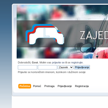
Dobrodošli,
Gost
. Molim vas
prijavite se
ili se
registrujte
.
Prijavite se korisničkim imenom, lozinkom i dužinom sesije
Početna
Pomoć
Pretraga
Prijavljivanje
Registracija