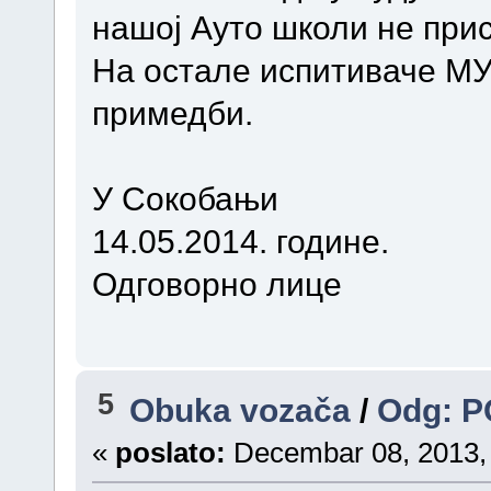
нашој Ауто школи не прис
На остале испитиваче М
примедби.
У Сокобањи
14.05.2014. године.
Одговорно лице
5
Obuka vozača
/
Odg: P
«
poslato:
Decembar 08, 2013, 