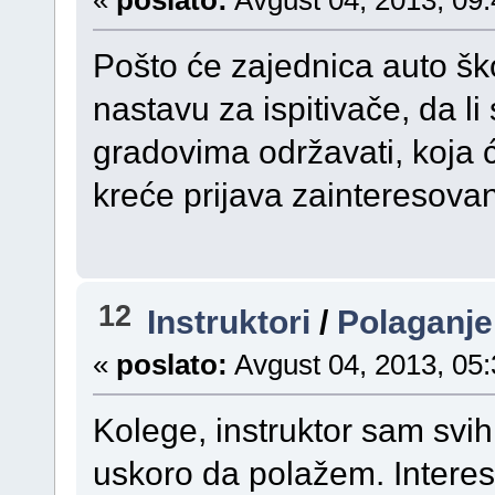
Pošto će zajednica auto šk
nastavu za ispitivače, da li
gradovima održavati, koja ć
kreće prijava zainteresovani
12
Instruktori
/
Polaganje 
«
poslato:
Avgust 04, 2013, 05:
Kolege, instruktor sam svih
uskoro da polažem. Intere