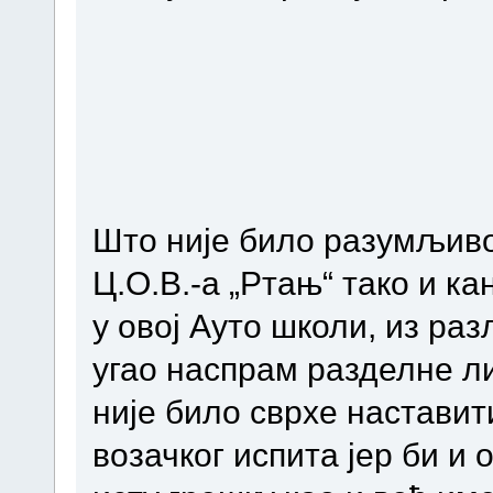
Што није било разумљиво
Ц.О.В.-а „Ртањ“ тако и к
у овој Ауто школи, из ра
угао наспрам разделне ли
није било сврхе наставит
возачког испита јер би и