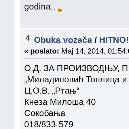
godina..
4
Obuka vozača
/
HITNO!
«
poslato:
Maj 14, 2014, 01:54:
О.Д. ЗА ПРОИЗВОДЊУ, 
„Миладиновић Топлица и 
Ц.О.В. „Ртањ“
Кнеза Милоша 40
Сокобања
018/833-579