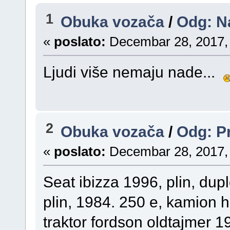
1
Obuka vozača
/
Odg: N
«
poslato:
Decembar 28, 2017, 
Ljudi više nemaju nade...
2
Obuka vozača
/
Odg: Pr
«
poslato:
Decembar 28, 2017, 
Seat ibizza 1996, plin, dup
plin, 1984. 250 e, kamion
traktor fordson oldtajmer 19