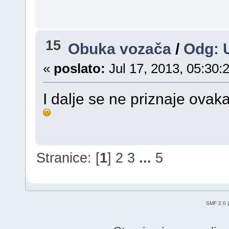
15
Obuka vozača
/
Odg: 
«
poslato:
Jul 17, 2013, 05:30:
I dalje se ne priznaje ova
Stranice: [
1
]
2
3
...
5
SMF 2.0