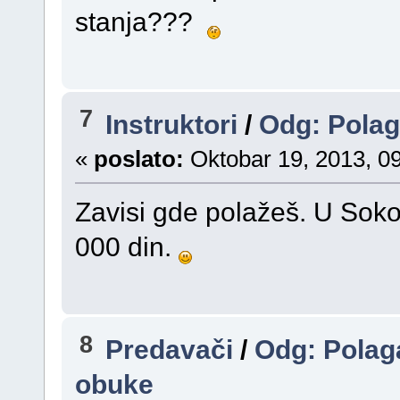
stanja???
7
Instruktori
/
Odg: Polag
«
poslato:
Oktobar 19, 2013, 09
Zavisi gde polažeš. U Sokob
000 din.
8
Predavači
/
Odg: Polag
obuke