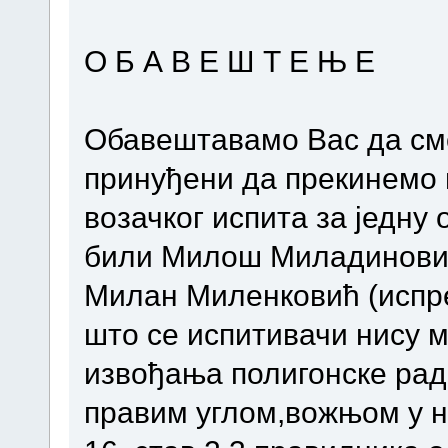
О Б А В Е Ш Т Е Њ Е
Обавештавамо Вас да смо
принуђени да прекинемо 
возачког испита за једну о
били Милош Миладиновић 
Милан Миленковић (испре
што се испитивачи нису м
извођања полигонске ра
правим углом,вожњом у на