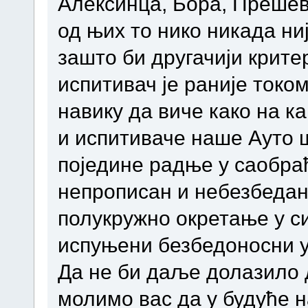
Алексинца, Бора, Прешева
од њих то нико никада ни
зашто би другачији крите
испитивач је раније токо
навику да виче како на к
и испитиваче наше Ауто ш
поједине радње у саобраћ
непрописан и небезбедан
полукружно окретање у си
испуњени безбедоносни у
Да не би даље долазило
молимо вас да у будуће н