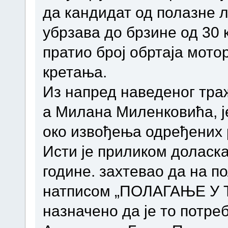
да кандидат од полазне л
убрзава до брзине од 30 
пратио број обртаја мот
кретања.
Из напред наведеног тра
а Милана Миленковића, је
око извођења одређених 
Исти је приликом доласка
године. захтевао да на п
натписом „ПОЛАГАЊЕ У Т
назначено да је то потре