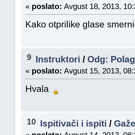
«
poslato:
Avgust 18, 2013, 10:
Kako otprilike glase smern
9
Instruktori
/
Odg: Polag
«
poslato:
Avgust 15, 2013, 08:
Hvala
10
Ispitivači i ispiti
/
Gaže