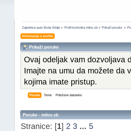
Zajednica auto škola Srbije
»
Profil korisnika milos.sb
»
Prikaži poruke 
»
Po
Informacije o profilu
Prikaži poruke
Ovaj odeljak vam dozvoljava d
Imajte na umu da možete da vi
kojima imate pristup.
Poruke
Teme
Priložene datoteke
Poruke - milos.sb
Stranice: [
1
]
2
3
...
5