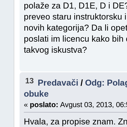
polaže za D1, D1E, D i DE?
preveo staru instruktorsku i
novih kategorija? Da li opet
poslati im licencu kako bih
takvog iskustva?
13
Predavači
/
Odg: Pola
obuke
«
poslato:
Avgust 03, 2013, 06:
Hvala, za propise znam. Zna