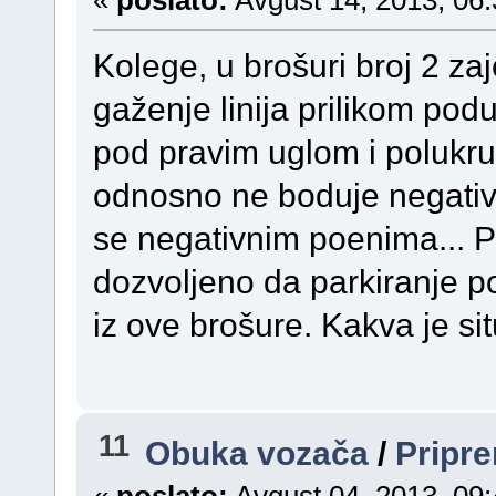
«
poslato:
Avgust 14, 2013, 06:
Kolege, u brošuri broj 2 zaj
gaženje linija prilikom pod
pod pravim uglom i polukr
odnosno ne boduje negativno
se negativnim poenima... P
dozvoljeno da parkiranje p
iz ove brošure. Kakva je si
11
Obuka vozača
/
Pripre
«
poslato:
Avgust 04, 2013, 09: