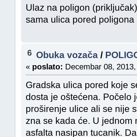
Ulaz na poligon (priključak) 
sama ulica pored poligona
6
Obuka vozača
/
POLIGO
«
poslato:
Decembar 08, 2013, 
Gradska ulica pored koje se
dosta je oštećena. Počelo 
proširenje ulice ali se nije 
zna se kada će. U jednom 
asfalta nasipan tucanik. Da l