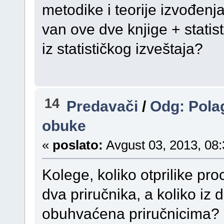
metodike i teorije izvođenja 
van ove dve knjige + statisti
iz statističkog izveštaja?
14
Predavači
/
Odg: Pola
obuke
«
poslato:
Avgust 03, 2013, 08:
Kolege, koliko otprilike pro
dva priručnika, a koliko iz 
obuhvaćena priručnicima?