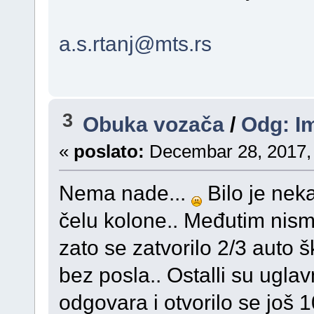
a.s.rtanj@mts.rs
3
Obuka vozača
/
Odg: Im
«
poslato:
Decembar 28, 2017, 
Nema nade...
Bilo je nek
čelu kolone.. Međutim nismo
zato se zatvorilo 2/3 auto ško
bez posla.. Ostalli su ugla
odgovara i otvorilo se još 