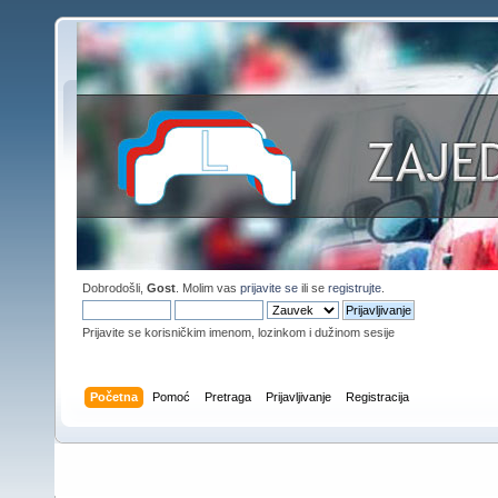
Dobrodošli,
Gost
. Molim vas
prijavite se
ili se
registrujte
.
Prijavite se korisničkim imenom, lozinkom i dužinom sesije
Početna
Pomoć
Pretraga
Prijavljivanje
Registracija