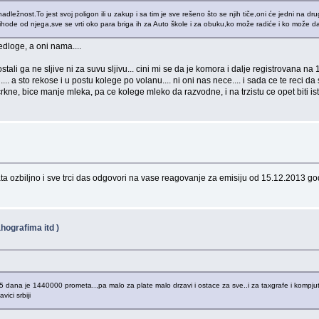
dležnost.To jest svoj poligon ili u zakup i sa tim je sve rešeno što se njih tiče,oni će jedni na 
ode od njega,sve se vrti oko para briga ih za Auto škole i za obuku,ko može radiće i ko može d
edloge, a oni nama....
ni ostali ga ne sljive ni za suvu sljivu... cini mi se da je komora i dalje registrovana
.... a sto rekose i u postu kolege po volanu.... ni oni nas nece.... i sada ce te reci 
e, bice manje mleka, pa ce kolege mleko da razvodne, i na trzistu ce opet biti isto ml
vata ozbiljno i sve trci das odgovori na vase reagovanje za emisiju od 15.12.2013 go
hografima itd )
5 dana je 1440000 prometa..,pa malo za plate malo drzavi i ostace za sve..i za taxgrafe i kompju
ici srbiji