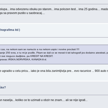
se slupa... ima odvozenu obuku po starom... ima polozen test... ima 25 godina.... 
a sa pravom pustio u saobracaj....
hografima itd )
cas, na nekom sam se namucio a na nekom uspio i novine procitati !!!!
250 evra, e tu mi je pozlilo. Pitam se dali ce se morati ti isti tahografi jos dodatno atestirati, 
cati sve moguce dadjbine, pa KREDIT NA KREDIT.
ravac IRSKA,NORVRSKA, KANADA ili sl.
e ugradio u celu pricu... iako je ona bila zanimljivija pre... evo racunice ... 900 aut
eške?
naselja... koliko ce to uzimati u obzir ne znam.... ali se nije igrati...