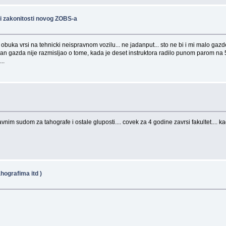
i zakonitosti novog ZOBS-a
 obuka vrsi na tehnicki neispravnom vozilu... ne jadanput... sto ne bi i mi malo gazd
 jedan gazda nije razmisljao o tome, kada je deset instruktora radilo punom parom na 5
..
im sudom za tahografe i ostale gluposti.... covek za 4 godine zavrsi fakultet.... kad
hografima itd )