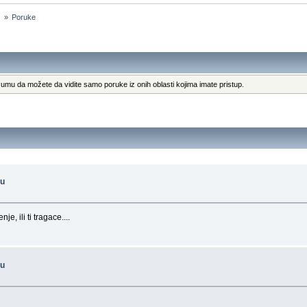
 
»
Poruke
umu da možete da vidite samo poruke iz onih oblasti kojima imate pristup.
-u
e, ili ti tragace....
-u