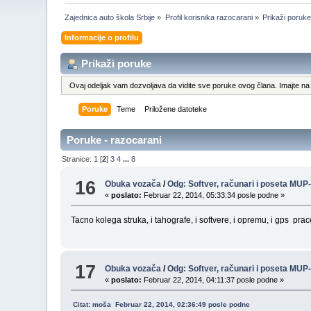
Zajednica auto škola Srbije
»
Profil korisnika razocarani
»
Prikaži poruke
Informacije o profilu
Prikaži poruke
Ovaj odeljak vam dozvoljava da vidite sve poruke ovog člana. Imajte na 
Poruke
Teme
Priložene datoteke
Poruke - razocarani
Stranice:
1
[
2
]
3
4
...
8
16
Obuka vozača
/
Odg: Softver, računari i poseta MUP
«
poslato:
Februar 22, 2014, 05:33:34 posle podne »
Tacno kolega struka, i tahografe, i softvere, i opremu, i gps pracenj
17
Obuka vozača
/
Odg: Softver, računari i poseta MUP
«
poslato:
Februar 22, 2014, 04:11:37 posle podne »
Citat: moša Februar 22, 2014, 02:36:49 posle podne