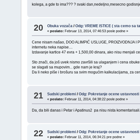
kolega, a gde to ima??? ? svaki dan,nedeljno,mesecno godisnj
20
Obuka vozača
/
Odg: VREME ISTICE ( sta cemo sa ta
«
poslato:
Februar 13, 2014, 07:46:53 posle podne »
Cene nisam našao, DOO ALIMPIĆ USLUGE, PROIZVODNJA I
internetu neka napise....
Izdavanje kartice 47 evra + 1,500,00 dinara, ako nisu menjali ce
Sto znači, da još uvek nismo završili sa ulaganjem i cena obuke ć
se slagati sa mupovim... gde nam je kraj?
Da li neko piše i brošuru sa svim mogućim kalkulacijama, za cene
21
Sudski problemi
/
Odg: Pokretanje ocene ustavnosti 
«
poslato:
Februar 11, 2014, 04:38:22 posle podne »
Da, da bili danas i Petar i Apatinus2 pa nisu nista komentarisali
22
Sudski problemi
/
Odg: Pokretanje ocene ustavnosti 
«
poslato:
Februar 11, 2014, 06:34:21 pre podne »