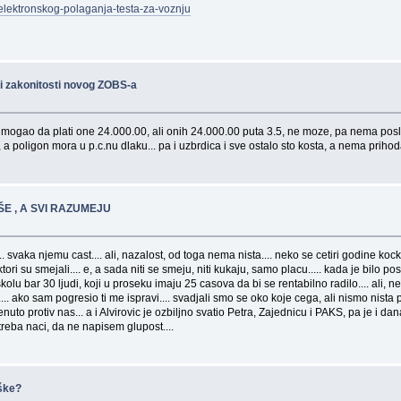
-elektronskog-polaganja-testa-za-voznju
i zakonitosti novog ZOBS-a
rod je mogao da plati one 24.000.00, ali onih 24.000.00 puta 3.5, ne moze, pa nema p
, a poligon mora u p.c.nu dlaku... pa i uzbrdica i sve ostalo sto kosta, a nema prihoda
ŠE , A SVI RAZUMEJU
svaka njemu cast.... ali, nazalost, od toga nema nista.... neko se cetiri godine kock
ktori su smejali.... e, a sada niti se smeju, niti kukaju, samo placu..... kada je bilo
kolu bar 30 ljudi, koji u proseku imaju 25 casova da bi se rentabilno radilo.... ali
... ako sam pogresio ti me ispravi.... svadjali smo se oko koje cega, ali nismo nista p
krenuto protiv nas... a i Alvirovic je ozbiljno svatio Petra, Zajednicu i PAKS, pa je i d
treba naci, da ne napisem glupost....
eške?