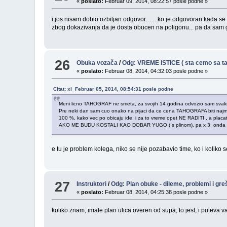
«
poslato:
Februar 09, 2014, 08:22:57 posle podne »
i jos nisam dobio ozbiljan odgovor....... ko je odgovoran kada 
zbog dokazivanja da je dosta obucen na poligonu... pa da sam g
26
Obuka vozača
/
Odg: VREME ISTICE ( sta cemo sa ta
«
poslato:
Februar 08, 2014, 04:32:03 posle podne »
Citat: xl Februar 05, 2014, 08:54:31 posle podne
Meni licno TAHOGRAF ne smeta, za svojih 14 godina odvozio sam svaki 
Pre neki dan sam cuo onako na pijaci da ce cena TAHOGRAFA biti najmanje 
100 %, kako vec po obicaju ide, i za to vreme opet NE RADITI , a pla
AKO ME BUDU KOSTALI KAO DOBAR YUGO ( s plinom), pa x 3 onda p
e tu je problem kolega, niko se nije pozabavio time, ko i koliko s
27
Instruktori
/
Odg: Plan obuke - dileme, problemi i gr
«
poslato:
Februar 08, 2014, 04:25:38 posle podne »
koliko znam, imate plan ulica overen od supa, to jest, i puteva van 