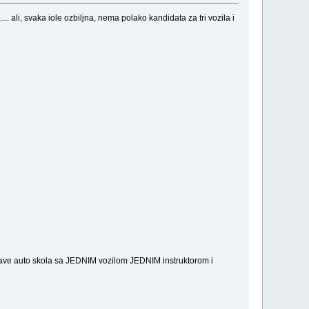
 ali, svaka iole ozbiljna, nema polako kandidata za tri vozila i
drzave auto skola sa JEDNIM vozilom JEDNIM instruktorom i