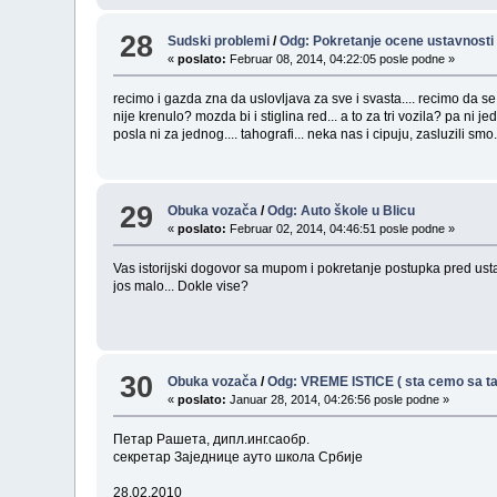
28
Sudski problemi
/
Odg: Pokretanje ocene ustavnosti 
«
poslato:
Februar 08, 2014, 04:22:05 posle podne »
recimo i gazda zna da uslovljava za sve i svasta.... recimo da se
nije krenulo? mozda bi i stiglina red... a to za tri vozila? pa ni
posla ni za jednog.... tahografi... neka nas i cipuju, zasluzili smo..
29
Obuka vozača
/
Odg: Auto škole u Blicu
«
poslato:
Februar 02, 2014, 04:46:51 posle podne »
Vas istorijski dogovor sa mupom i pokretanje postupka pred ustavn
jos malo... Dokle vise?
30
Obuka vozača
/
Odg: VREME ISTICE ( sta cemo sa ta
«
poslato:
Januar 28, 2014, 04:26:56 posle podne »
Петар Рашета, дипл.инг.саобр.
секретар Заједнице ауто школа Србије
28.02.2010