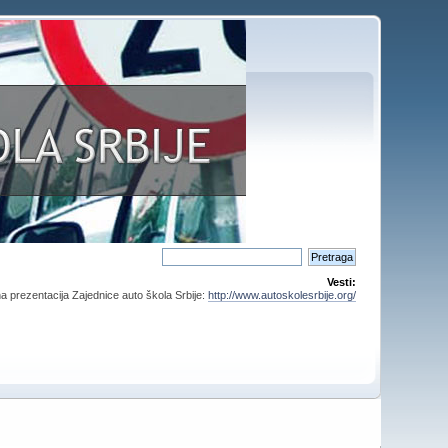
Vesti:
a prezentacija Zajednice auto škola Srbije:
http://www.autoskolesrbije.org/