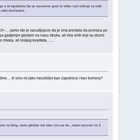
druge a mi ispaštamo.Da se razumemo grad će teško naći rešenje za toliki
a plati,obučavaće.
 na 10+.... samo sto je zacudjujuce da je ona prestala da povraca po
da sa gadjenjm gledam na nasu struku, ali ima onih koji su slozni
eka, ali losijeg kvaliteta........
dine.... ili smo mi jako neozbiljni kao zajednica i kao komora?
tere na lizing..zasto gledate sve tako crno.pa da..,nisam racunao na 3