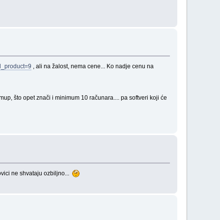
id_product=9
, ali na žalost, nema cene... Ko nadje cenu na
mup, što opet znači i minimum 10 računara.... pa softveri koji će
ovici ne shvataju ozbiljno...