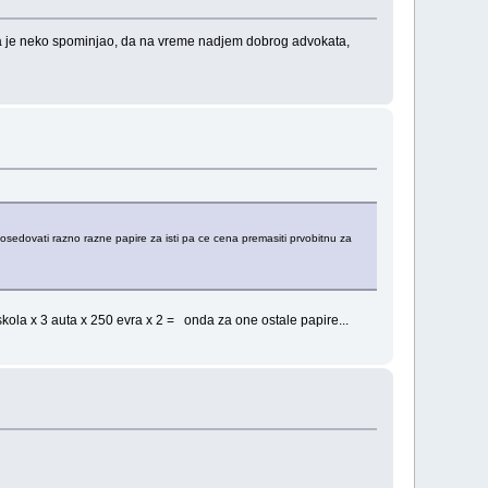
mada je neko spominjao, da na vreme nadjem dobrog advokata,
posedovati razno razne papire za isti pa ce cena premasiti prvobitnu za
o skola x 3 auta x 250 evra x 2 = onda za one ostale papire...