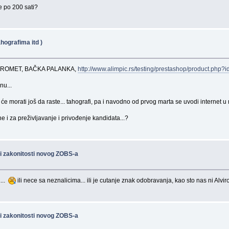
e po 200 sati?
hografima itd )
 PROMET, BAČKA PALANKA,
http://www.alimpic.rs/testing/prestashop/product.php?
nu...
e morati još da raste... tahografi, pa i navodno od prvog marta se uvodi internet u 
 i za preživljavanje i privođenje kandidata...?
i zakonitosti novog ZOBS-a
....
ili nece sa neznalicima... ili je cutanje znak odobravanja, kao sto nas ni Alvir
i zakonitosti novog ZOBS-a