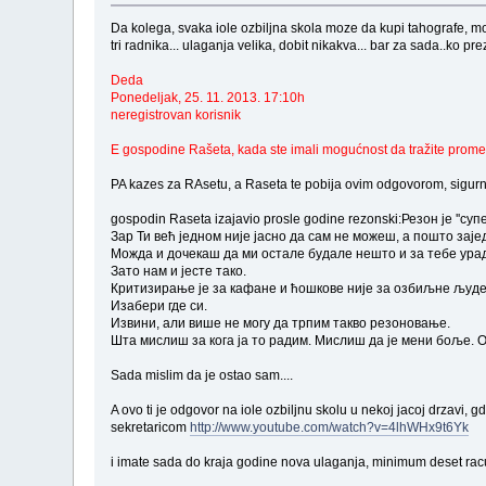
Da kolega, svaka iole ozbiljna skola moze da kupi tahografe, moz
tri radnika... ulaganja velika, dobit nikakva... bar za sada..ko pre
Deda
Ponedeljak, 25. 11. 2013. 17:10h
neregistrovan korisnik
E gospodine Rašeta, kada ste imali mogućnost da tražite promenu
PA kazes za RAsetu, a Raseta te pobija ovim odgovorom, sigurno
gospodin Raseta izajavio prosle godine rezonski:Резон је ''с
Зар Ти већ једном није јасно да сам не можеш, а пошто заје
Можда и дочекаш да ми остале будале нешто и за тебе ура
Зато нам и јесте тако.
Критизирање је за кафане и ћошкове није за озбиљне људе
Изабери где си.
Извини, али више не могу да трпим такво резоновање.
Шта мислиш за кога ја то радим. Мислиш да је мени боље. О
Sada mislim da je ostao sam....
A ovo ti je odgovor na iole ozbiljnu skolu u nekoj jacoj drzavi
sekretaricom
http://www.youtube.com/watch?v=4lhWHx9t6Yk
i imate sada do kraja godine nova ulaganja, minimum deset racu