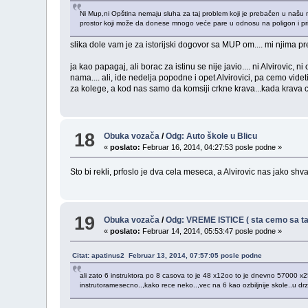
Ni Mup,ni Opština nemaju sluha za taj problem koji je prebačen u našu na
prostor koji može da donese mnogo veće pare u odnosu na poligon i prih
slika dole vam je za istorijski dogovor sa MUP om.... mi njima pr
ja kao papagaj, ali borac za istinu se nije javio.... ni Alvirovic, 
nama.... ali, ide nedelja popodne i opet Alvirovici, pa cemo videti
za kolege, a kod nas samo da komsiji crkne krava...kada krava crkn
18
Obuka vozača
/
Odg: Auto škole u Blicu
«
poslato:
Februar 16, 2014, 04:27:53 posle podne »
Sto bi rekli, prfoslo je dva cela meseca, a Alvirovic nas jako sh
19
Obuka vozača
/
Odg: VREME ISTICE ( sta cemo sa ta
«
poslato:
Februar 14, 2014, 05:53:47 posle podne »
Citat: apatinus2 Februar 13, 2014, 07:57:05 posle podne
ali zato 6 instruktora po 8 casova to je 48 x12oo to je dnevno 57000 x2
instrutoramesecno..,kako rece neko..,vec na 6 kao ozbiljnije skole..u drzav