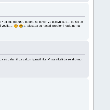
e? ali, eto od 2010 godine se govori za ustavni sud.... pa sto se
 vozila....
a, tek sada su nastali problemi kada nema
a su galamili za zakon i pravilnike, Vi ste vikali da se strpimo