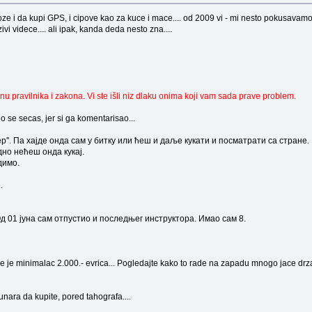
e i da kupi GPS, i cipove kao za kuce i mace.... od 2009 vi - mi nesto pokusavamo....
zivi videce.... ali ipak, kanda deda nesto zna....
 pravilnika i zakona. Vi ste išli niz dlaku onima koji vam sada prave problem.
 se secas, jer si ga komentarisao...
упер''. Па хајде онда сам у битку или ћеш и даље кукати и посматрати са стране.
дно нећеш онда кукај.
димо.
.
д 01 јуна сам отпустио и последњег инструктора. Имао сам 8.
, gde je minimalac 2.000.- evrica... Pogledajte kako to rade na zapadu mnogo jace 
nara da kupite, pored tahografa....