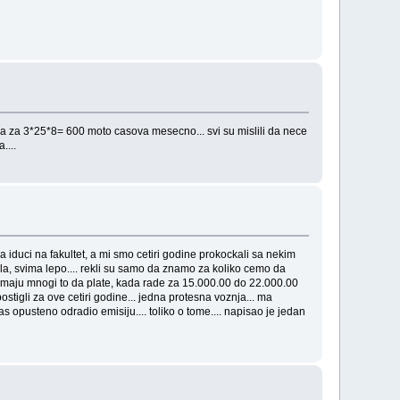
osla za 3*25*8= 600 moto casova mesecno... svi su mislili da nece
....
a iduci na fakultet, a mi smo cetiri godine prokockali sa nekim
 posla, svima lepo.... rekli su samo da znamo za koliko cemo da
, nemaju mnogi to da plate, kada rade za 15.000.00 do 22.000.00
ostigli za ove cetiri godine... jedna protesna voznja... ma
anas opusteno odradio emisiju.... toliko o tome.... napisao je jedan