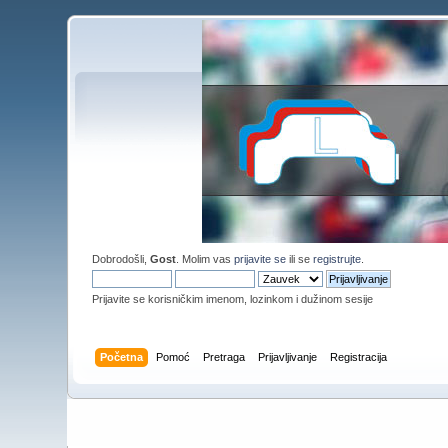
Dobrodošli,
Gost
. Molim vas
prijavite se
ili se
registrujte
.
Prijavite se korisničkim imenom, lozinkom i dužinom sesije
Početna
Pomoć
Pretraga
Prijavljivanje
Registracija