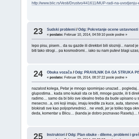
http://www.blic.rs/Vesti/Drustvo/441611/MUP-radi-na-uvodjenju
23
Sudski problemi
/
Odg: Pokretanje ocene ustavnosti 
«
poslato:
Februar 10, 2014, 04:59:10 posle podne »
lepo pisu, pisem... da su gazde ili direktori bili slozniji... na
biti tako strogi... pa kosmodromi... iako su nam putevi blagi uzas
24
Obuka vozača
/
Odg: PRAVILNIK DA GA STRUKA PI
«
poslato:
Februar 09, 2014, 08:37:22 posle podne »
nazalost kolega, Petar je mnogo spominjao unazad... pogledaj.... 
glupostima... kada smo kukali sta ce biti, mnoge gazde, ili ti dire
radimo.... samo da bi bilo sve idealno treba da bude upisano u s
mesecno...a, oni koji imaju, imaju kredite za kuce, auta, stanove.
blokirati sve kao poljoprivrednici... ne vredi, jer je toliko toga o
deda, komentar u Blicu.... (kanda je dobro poznavao Rasetu).... 
25
Instruktori
/
Odg: Plan obuke - dileme, problemi i gr