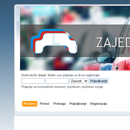
Dobrodošli,
Gost
. Molim vas
prijavite se
ili se
registrujte
.
Prijavite se korisničkim imenom, lozinkom i dužinom sesije
Početna
Pomoć
Pretraga
Prijavljivanje
Registracija