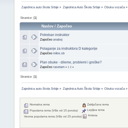
Zajednica auto škola Srbije
»
Zajednica Auto Škola Srbije
»
Obuka vozača
»
Stranice: [
1
]
Naslov
/
Započeo
Potreban instruktor
Započeo
anaboj
Polaganje za instruktora D kategorije
Započeo
milos.sb
Plan obuke - dileme, problemi i greške?
Započeo
rasetam
«
1
2
»
Stranice: [
1
]
Zajednica auto škola Srbije
»
Zajednica Auto Škola Srbije
»
Obuka vozača
»
Normalna tema
Zaključana tema
Lepljiva tema
Popularna tema (Više od 15 poruka)
Anketa
Veoma popularna tema (Više od 25 poruka)