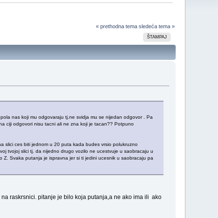
« prethodna tema
sledeća tema »
ŠTAMPAJ
pola nas koji mu odgovaraju tj.ne svidja mu se nijedan odgovor . Pa
a ciji odgovori nisu tacni ali ne zna koji je tacan?? Potpuno
 na slici ces biti jednom u 20 puta kada budes vrsio polukruzno
j tvojoj slici tj. da nijedno drugo vozilo ne ucestvuje u saobracaju u
Z. Svaka putanja je ispravna jer si ti jedini ucesnik u saobracaju pa
raskrsnici. pitanje je bilo koja putanja,a ne ako ima ili ako