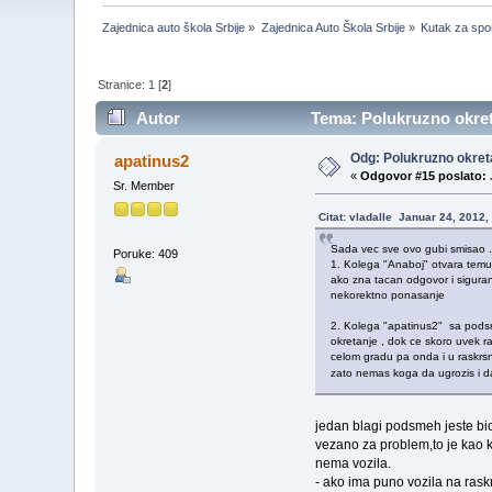
Zajednica auto škola Srbije
»
Zajednica Auto Škola Srbije
»
Kutak za spor
Stranice:
1
[
2
]
Autor
Tema: Polukruzno okreta
Odg: Polukruzno okreta
apatinus2
«
Odgovor #15 poslato:
Sr. Member
Citat: vladalle Januar 24, 2012
Sada vec sve ovo gubi smisao .
Poruke: 409
1. Kolega "Anaboj" otvara temu 
ako zna tacan odgovor i siguran 
nekorektno ponasanje
2. Kolega "apatinus2" sa podsm
okretanje , dok ce skoro uvek ra
celom gradu pa onda i u raskrsni
zato nemas koga da ugrozis i 
jedan blagi podsmeh jeste bio
vezano za problem,to je kao k
nema vozila.
- ako ima puno vozila na rask