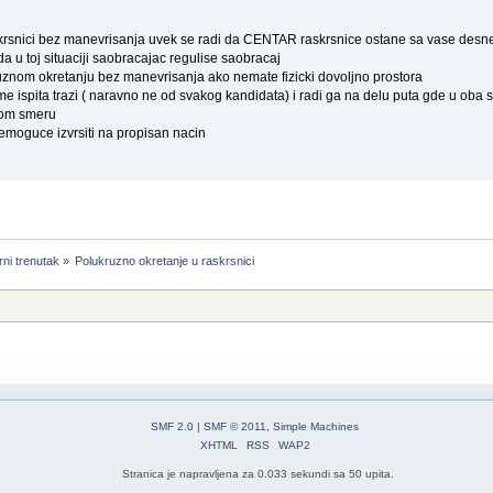
krsnici bez manevrisanja uvek se radi da CENTAR raskrsnice ostane sa vase desn
 u toj situaciji saobracajac regulise saobracaj
ruznom okretanju bez manevrisanja ako nemate fizicki dovoljno prostora
e ispita trazi ( naravno ne od svakog kandidata) i radi ga na delu puta gde u oba 
tom smeru
emoguce izvrsiti na propisan nacin
ni trenutak
»
Polukruzno okretanje u raskrsnici
SMF 2.0
|
SMF © 2011
,
Simple Machines
XHTML
RSS
WAP2
Stranica je napravljena za 0.033 sekundi sa 50 upita.