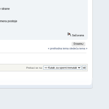
e strane
smera postoje
Sačuvana
ŠTAMPAJ
« prethodna tema
sledeća tema »
Prebaci se na: