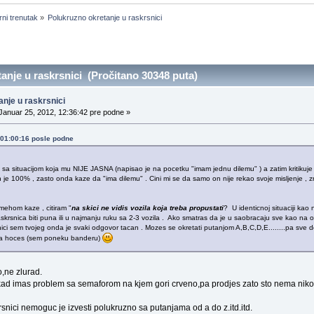
ni trenutak
»
Polukruzno okretanje u raskrsnici
nje u raskrsnici (Pročitano 30348 puta)
nje u raskrsnici
Januar 25, 2012, 12:36:42 pre podne »
, 01:00:16 posle podne
sa situacijom koja mu NIJE JASNA (napisao je na pocetku "imam jednu dilemu" ) a zatim kritikuje 
je 100% , zasto onda kaze da "ima dilemu" . Cini mi se da samo on nije rekao svoje misljenje , zn
ehom kaze , citiram "
na skici ne vidis vozila koja treba propustati
? U identicnoj situaciji kao
skrsnica biti puna ili u najmanju ruku sa 2-3 vozila . Ako smatras da je u saobracaju sve kao na ovo
ci sem tvojeg onda je svaki odgovor tacan . Mozes se okretati putanjom A,B,C,D,E........pa sve do 
da hoces (sem poneku banderu)
,ne zlurad.
ad imas problem sa semaforom na kjem gori crveno,pa prodjes zato sto nema niko na 
rsnici nemoguc je izvesti polukruzno sa putanjama od a do z.itd.itd.