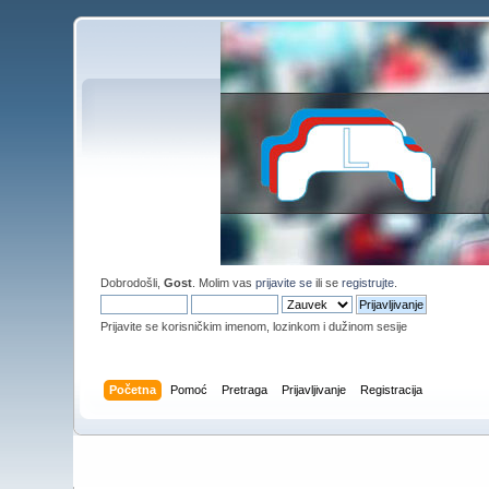
Dobrodošli,
Gost
. Molim vas
prijavite se
ili se
registrujte
.
Prijavite se korisničkim imenom, lozinkom i dužinom sesije
Početna
Pomoć
Pretraga
Prijavljivanje
Registracija