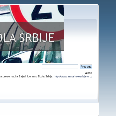
Vesti:
a prezentacija Zajednice auto škola Srbije:
http://www.autoskolesrbije.org/