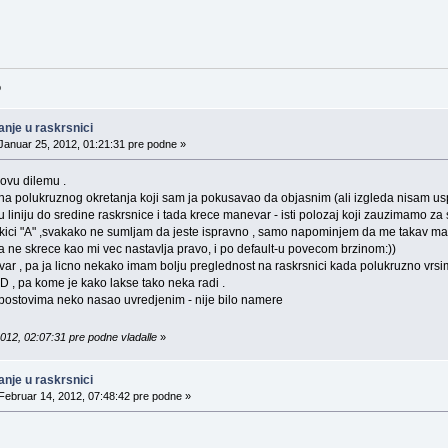
o
nje u raskrsnici
Januar 25, 2012, 01:21:31 pre podne »
ovu dilemu .
ina polukruznog okretanja koji sam ja pokusavao da objasnim (ali izgleda nisam uspe
nu liniju do sredine raskrsnice i tada krece manevar - isti polozaj koji zauzimamo za 
skici "A" ,svakako ne sumljam da jeste ispravno , samo napominjem da me takav ma
a ne skrece kao mi vec nastavlja pravo, i po default-u povecom brzinom:))
var , pa ja licno nekako imam bolju preglednost na raskrsnici kada polukruzno vrsim
 D , pa kome je kako lakse tako neka radi .
ostovima neko nasao uvredjenim - nije bilo namere
012, 02:07:31 pre podne vladalle
»
nje u raskrsnici
Februar 14, 2012, 07:48:42 pre podne »