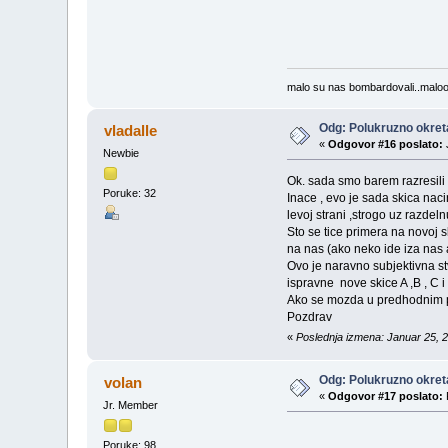
malo su nas bombardovali..malo
Odg: Polukruzno okreta
vladalle
«
Odgovor #16 poslato:
Newbie
Ok. sada smo barem razresili 
Poruke: 32
Inace , evo je sada skica nac
levoj strani ,strogo uz razdel
Sto se tice primera na novoj 
na nas (ako neko ide iza nas 
Ovo je naravno subjektivna st
ispravne nove skice A ,B , C i
Ako se mozda u predhodnim p
Pozdrav
«
Poslednja izmena: Januar 25, 2
Odg: Polukruzno okreta
volan
«
Odgovor #17 poslato:
Jr. Member
Poruke: 98