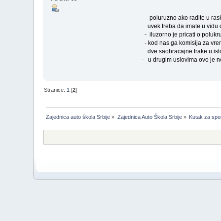
- poluruzno ako radite u ras
uvek treba da imate u vidu da
- iluzorno je pricati o poluk
- kod nas ga komisija za vrem
dve saobracajne trake u is
- u drugim uslovima ovo je n
Stranice:
1
[
2
]
Zajednica auto škola Srbije
»
Zajednica Auto Škola Srbije
»
Kutak za spor