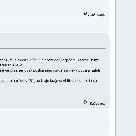
Sačuvana
o) , to je skica "B" koju je postavio Gospodin Raseta , blize
skretanje levo .
nevar plasi jer uvek postoji mogucnost na neka budala naleti
 putanjom "skica B" , na kraju krajeva vidli smo sada da su
Sačuvana