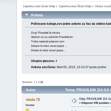
Zajednica auto škola Srbije
»
Zajednica Auto Škola Srbije
»
Obuka voza
Anketa
Poštovane kolege,evo jedne ankete za Vas da vidimo ka
Ovaj "Pravilnik"je ekstra
Slažem se sa važećim Pravilnikom
Treba napisati potpuno novi
Izbacio bi neke stvari poput ...
Dodao bi neke stvari poput ...
Ukupno glasova:
4
Anketa završena:
Mart 05, 2015, 10:14:37 posle podne
Stranice:
1
2
3
[
4
]
Autor
Tema: PRAVILNIK DA GA S
Odg: PRAVILNIK DA G
vlada 70
«
Odgovor #45 poslato:
Newbie