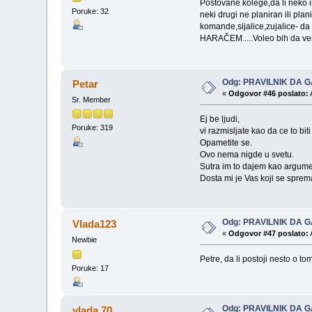
Poštovane kolege,da li neko i
Poruke: 32
neki drugi ne planiran ili 
komande,sijalice,zujalice- da
HARAČEM.....Voleo bih da ve
Odg: PRAVILNIK DA G
Petar
«
Odgovor #46 poslato:
Sr. Member
Ej be ljudi,
Poruke: 319
vi razmisljate kao da ce to bi
Opametite se.
Ovo nema nigde u svetu.
Sutra im to dajem kao argume
Dosta mi je Vas koji se sprem
Odg: PRAVILNIK DA G
Vlada123
«
Odgovor #47 poslato:
Newbie
Petre, da li postoji nesto o t
Poruke: 17
Odg: PRAVILNIK DA G
vlada 70