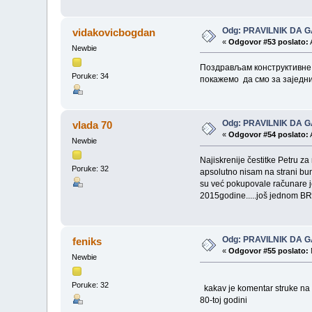
Odg: PRAVILNIK DA G
vidakovicbogdan
«
Odgovor #53 poslato:
Newbie
Поздрављам конструктивне р
Poruke: 34
покажемо да смо за заједн
Odg: PRAVILNIK DA G
vlada 70
«
Odgovor #54 poslato:
Newbie
Najiskrenije čestitke Petru z
Poruke: 32
apsolutno nisam na strani bun
su već pokupovale računare je
2015godine.....još jednom 
Odg: PRAVILNIK DA G
feniks
«
Odgovor #55 poslato:
Newbie
Poruke: 32
kakav je komentar struke na 
80-toj godini