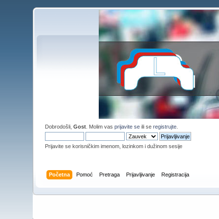
Dobrodošli,
Gost
. Molim vas
prijavite se
ili se
registrujte
.
Prijavite se korisničkim imenom, lozinkom i dužinom sesije
Početna
Pomoć
Pretraga
Prijavljivanje
Registracija