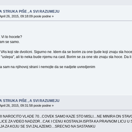
A STRUKA PIŠE , A SVI RAZUMEJU
April 26, 2015, 09:18:09 posle podne »
 Vi to hocete?
vam se samo.
VAs koji ste dvolicni. Sigurno ne. Idem da se borim za one ljude koji znaju sta hoce
"uslepa", ali to neka bude njemu na cast. Borim se za one sto znaju sta hoce. Da li
 ja sam na njihovoj strani i nemojte da se nadjete uvredjenim
A STRUKA PIŠE , A SVI RAZUMEJU
April 26, 2015, 09:31:58 posle podne »
NAROCITO VLADE 70...COVEK SAMO KAZE STO MISLI....NE MINIRA ON STAVOV
LICE ZA VIDEO NADZOR...CAK I CENU KOSTANJA ISPITA KA PRAVNOM LICU U 
 ZA KOJU SE SVI ZALAZEMO....SRECNO NA SASTANKU