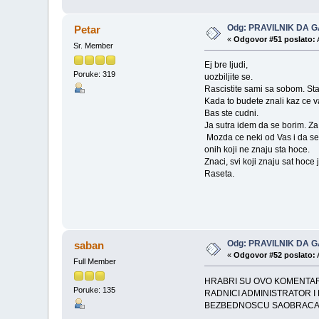
Odg: PRAVILNIK DA G
Petar
«
Odgovor #51 poslato:
Sr. Member
Ej bre ljudi,
Poruke: 319
uozbiljite se.
Rascistite sami sa sobom. Sta
Kada to budete znali kaz ce 
Bas ste cudni.
Ja sutra idem da se borim. Za 
Mozda ce neki od Vas i da se 
onih koji ne znaju sta hoce.
Znaci, svi koji znaju sat hoce
Raseta.
Odg: PRAVILNIK DA G
saban
«
Odgovor #52 poslato:
Full Member
HRABRI SU OVO KOMENTARI 
Poruke: 135
RADNICI ADMINISTRATOR I 
BEZBEDNOSCU SAOBRACAJA