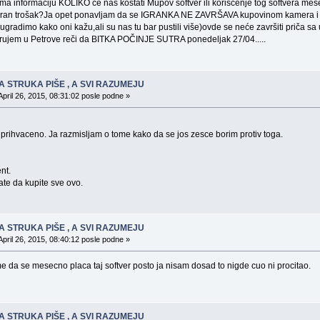
ma informaciju KOLIKO će nas koštati Mupov softver ili korišćenje tog softvera mese
planiran trošak?Ja opet ponavljam da se IGRANKA NE ZAVRŠAVA kupovinom kamera i
 ugradimo kako oni kažu,ali su nas tu bar pustili više)ovde se neće završiti priča s
rujem u Petrove reči da BITKA POČINJE SUTRA ponedeljak 27/04.....
A STRUKA PIŠE , A SVI RAZUMEJU
April 26, 2015, 08:31:02 posle podne »
ti prihvaceno. Ja razmisljam o tome kako da se jos zesce borim protiv toga.
nt.
ate da kupite sve ovo.
A STRUKA PIŠE , A SVI RAZUMEJU
April 26, 2015, 08:40:12 posle podne »
ome da se mesecno placa taj softver posto ja nisam dosad to nigde cuo ni procitao.
A STRUKA PIŠE , A SVI RAZUMEJU