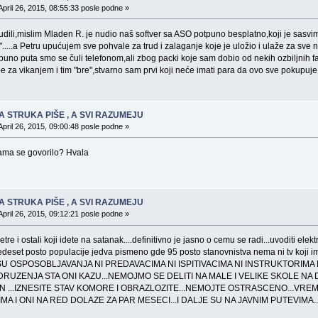
April 26, 2015, 08:55:33 posle podne »
 nudili,mislim Mladen R. je nudio naš softver sa ASO potpuno besplatno,koji je sasvi
ti".....a Petru upućujem sve pohvale za trud i zalaganje koje je uložio i ulaže za sve
e puno puta smo se čuli telefonom,ali zbog packi koje sam dobio od nekih ozbiljni
e za vikanjem i tim "bre",stvarno sam prvi koji neće imati para da ovo sve pokupuj
A STRUKA PIŠE , A SVI RAZUMEJU
April 26, 2015, 09:00:48 posle podne »
frama se govorilo? Hvala
A STRUKA PIŠE , A SVI RAZUMEJU
April 26, 2015, 09:12:21 posle podne »
re i ostali koji idete na satanak....definitivno je jasno o cemu se radi...uvoditi e
 pedeset posto populacije jedva pismeno gde 95 posto stanovnistva nema ni tv k
ESU OSPOSOBLJAVANJA NI PREDAVACIMA NI ISPITIVACIMA NI INSTRUKTORIMA
RUZENJA STA ONI KAZU...NEMOJMO SE DELITI NA MALE I VELIKE SKOLE NA 
 ...IZNESITE STAV KOMORE I OBRAZLOZITE...NEMOJTE OSTRASCENO...VREM
MA I ONI NA RED DOLAZE ZA PAR MESECI...I DALJE SU NA JAVNIM PUTEVIMA..