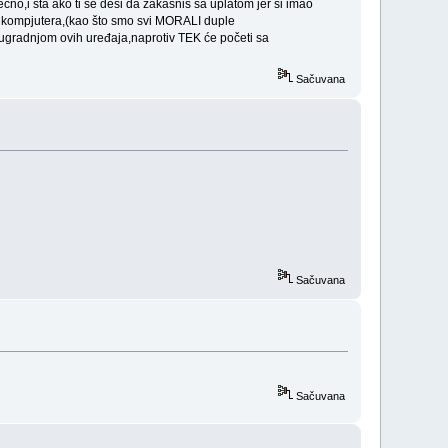
čno,i šta ako ti se desi da zakasniš sa uplatom jer si imao
 kompjutera,(kao što smo svi MORALI duple
a ugradnjom ovih uređaja,naprotiv TEK će početi sa
Sačuvana
Sačuvana
Sačuvana