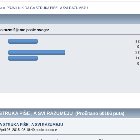
ča
»
PRAVILNIK DA GA STRUKA PIŠE , A SVI RAZUMEJU
ko razmišljamo posle svega:
1 
0
2 
1 
0
TRUKA PIŠE , A SVI RAZUMEJU (Pročitano 60166 puta)
A STRUKA PIŠE , A SVI RAZUMEJU
April 26, 2015, 08:18:40 posle podne »