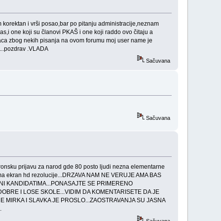
m korektan i vrši posao,bar po pitanju administracije,neznam
 nas,i one koji su članovi PKAŠ i one koji raddo ovo čitaju a
h faca zbog nekih pisanja na ovom forumu moj user name je
e...pozdrav .VLADA
Sačuvana
Sačuvana
lektronsku prijavu za narod gde 80 posto ljudi nezna elementarne
oji ima ekran hd rezolucije...DRZAVA NAM NE VERUJE AMA BAS
 NI KANDIDATIMA...PONASAJTE SE PRIMERENO
DOBRE I LOSE SKOLE...VIDIM DA KOMENTARISETE DA JE
E MIRKA I SLAVKA JE PROSLO...ZAOSTRAVANJA SU JASNA
.
Sačuvana