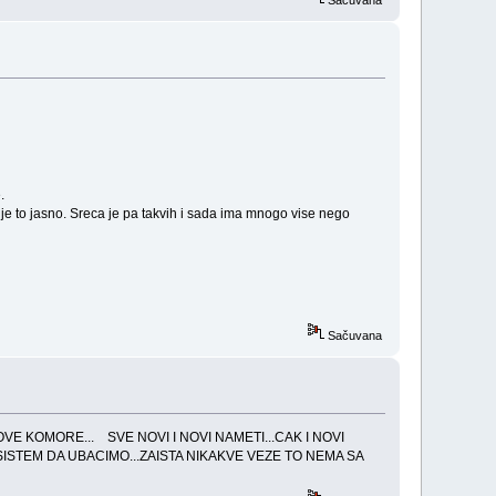
.
 je to jasno. Sreca je pa takvih i sada ima mnogo vise nego
Sačuvana
E KOMORE... SVE NOVI I NOVI NAMETI...CAK I NOVI
SISTEM DA UBACIMO...ZAISTA NIKAKVE VEZE TO NEMA SA