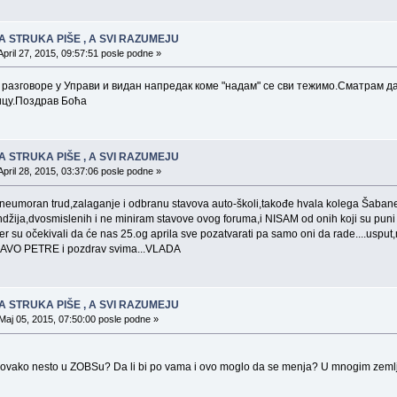
A STRUKA PIŠE , A SVI RAZUMEJU
April 27, 2015, 09:57:51 posle podne »
азговоре у Управи и видан напредак коме "надам" се сви тежимо.Сматрам да 
ицу.Поздрав Боћа
A STRUKA PIŠE , A SVI RAZUMEJU
April 28, 2015, 03:37:06 posle podne »
a neumoran trud,zalaganje i odbranu stavova auto-školi,takođe hvala kolega Šabane
džija,dvosmislenih i ne miniram stavove ovog foruma,i NISAM od onih koji su puni k
r su očekivali da će nas 25.og aprila sve pozatvarati pa samo oni da rade....usput
BRAVO PETRE i pozdrav svima...VLADA
A STRUKA PIŠE , A SVI RAZUMEJU
Maj 05, 2015, 07:50:00 posle podne »
ovako nesto u ZOBSu? Da li bi po vama i ovo moglo da se menja? U mnogim zemljam