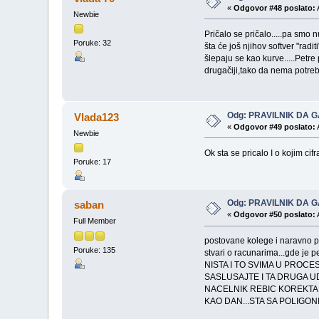
«
Odgovor #48 poslato:
Newbie
Pričalo se pričalo.....pa smo
Poruke: 32
šta će još njihov softver "radi
šlepaju se kao kurve.....Petr
drugačiji,tako da nema potreb
Odg: PRAVILNIK DA G
Vlada123
«
Odgovor #49 poslato:
Newbie
Ok sta se pricalo I o kojim ci
Poruke: 17
Odg: PRAVILNIK DA G
saban
«
Odgovor #50 poslato:
Full Member
postovane kolege i naravno pet
Poruke: 135
stvari o racunarima...gde je
NISTA I TO SVIMA U PROC
SASLUSAJTE I TA DRUGA UD
NACELNIK REBIC KOREKTAN
KAO DAN...STA SA POLIGONI