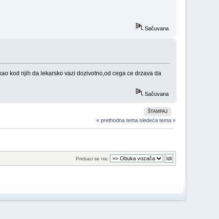
Sačuvana
 kao kod njih da lekarsko vazi dozivotno,od cega ce drzava da
Sačuvana
ŠTAMPAJ
« prethodna tema
sledeća tema »
Prebaci se na: