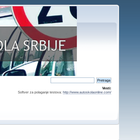
Vesti:
Softver za polaganje testova:
http://www.autoskolaonline.com/