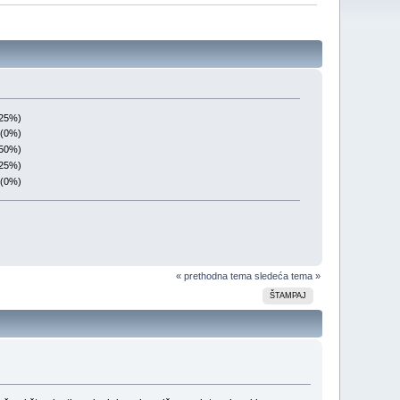
(25%)
 (0%)
(50%)
(25%)
 (0%)
« prethodna tema
sledeća tema »
ŠTAMPAJ