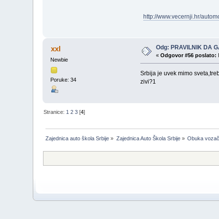
http://www.vecernji.hr/autom
Odg: PRAVILNIK DA G
xxl
«
Odgovor #56 poslato:
Newbie
Srbija je uvek mimo sveta,tre
Poruke: 34
zivi?1
Stranice:
1
2
3
[
4
]
Zajednica auto škola Srbije
»
Zajednica Auto Škola Srbije
»
Obuka voza