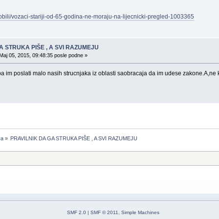
obili/vozaci-stariji-od-65-godina-ne-moraju-na-lijecnicki-pregled-1003365
A STRUKA PIŠE , A SVI RAZUMEJU
Maj 05, 2015, 09:48:35 posle podne »
ba im poslati malo nasih strucnjaka iz oblasti saobracaja da im udese zakone.A,ne
ča
»
PRAVILNIK DA GA STRUKA PIŠE , A SVI RAZUMEJU
SMF 2.0
|
SMF © 2011
,
Simple Machines