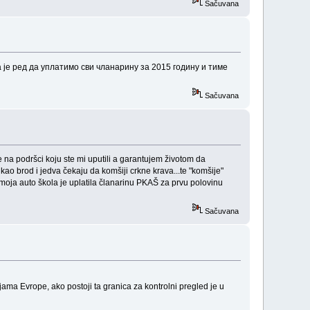
Sačuvana
је ред да уплатимо сви чланарину за 2015 годину и тиме
Sačuvana
 na podršci koju ste mi uputili a garantujem životom da
ao brod i jedva čekaju da komšiji crkne krava...te "komšije"
,moja auto škola je uplatila članarinu PKAŠ za prvu polovinu
Sačuvana
a Evrope, ako postoji ta granica za kontrolni pregled je u