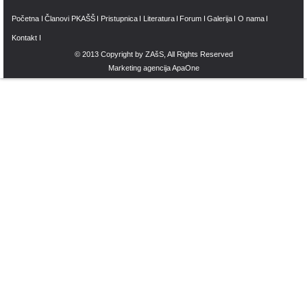
Početna
Članovi PKAŠŠ
Pristupnica
Literatura
Forum
Galerija
O nama
Kontakt
© 2013
Copyright by ZAšS
, All Rights Reserved
Marketing agencija
ApaOne