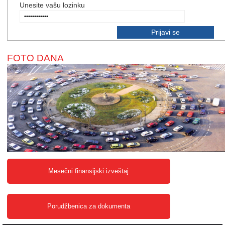
Unesite vašu lozinku
FOTO DANA
Mesečni finansijski izveštaj
Porudžbenica za dokumenta