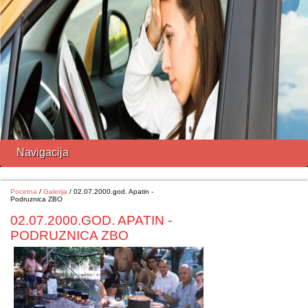
Navigacija
Pocetna
/
Galerija
/ 02.07.2000.god. Apatin -
Podruznica ZBO
02.07.2000.GOD. APATIN -
PODRUZNICA ZBO